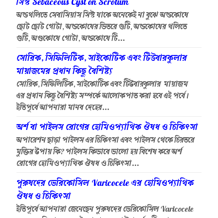
সিস্ট Sebaceous Cyst on Scrotum
অন্ডথলিতে সেবাসিয়াস সিস্ট যাকে অনেকেই না বুঝে অন্ডকোষে
ছোট ছোট গোটা, অন্ডকোষের ভিতরে গুটি, অন্ডকোষের থলিতে
গুটি, অণ্ডকোষে গোটা, অন্ডকোষে টি...
সোরিক, সিফিলিটিক, সাইকোটিক এবং টিউবারকুলার
মায়াজমের প্রধান কিছু বৈশিষ্ট্য
সোরিক, সিফিলিটিক, সাইকোটিক এবং টিউবারকুলার মায়াজম
এর প্রধান কিছু বৈশিষ্ট্য সম্পর্কে আলোকপাত করা হবে এই পর্বে।
ইতিপূর্বে আপনারা মানব দেহের...
অর্শ বা পাইলস রোগের হোমিওপ্যাথিক ঔষধ ও চিকিৎসা
অপারেশন ছাড়া পাইলস এর চিকিৎসা এবং পাইলস থেকে চিরতরে
মুক্তির উপায় কি? পাইলস কিভাবে ভালো হয় বিশেষ করে অর্শ
রোগের হোমিওপ্যাথিক ঔষধ ও চিকিৎসা...
পুরুষদের ভেরিকোসিল Varicocele এর হোমিওপ্যাথিক
ঔষধ ও চিকিৎসা
ইতিপূর্বে আপনারা জেনেছেন পুরুষদের ভেরিকোসিল Varicocele