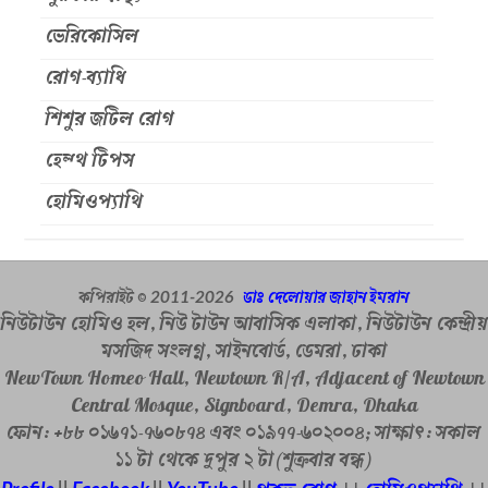
ভেরিকোসিল
রোগ-ব্যাধি
শিশুর জটিল রোগ
হেল্থ টিপস
হোমিওপ্যাথি
কপিরাইট ©
ডাঃ দেলোয়ার জাহান ইমরান
2011-
2026
নিউটাউন হোমিও হল, নিউ টাউন আবাসিক এলাকা, নিউটাউন কেন্দ্রীয়
মসজিদ সংলগ্ন, সাইনবোর্ড, ডেমরা, ঢাকা
NewTown Homeo Hall, Newtown R/A, Adjacent of Newtown
Central Mosque, Signboard, Demra, Dhaka
ফোন: +৮৮ ০১৬৭১-৭৬০৮৭৪ এবং ০১৯৭৭-৬০২০০৪; সাক্ষাৎ: সকাল
১১ টা থেকে দুপুর ২ টা(শুক্রবার বন্ধ)