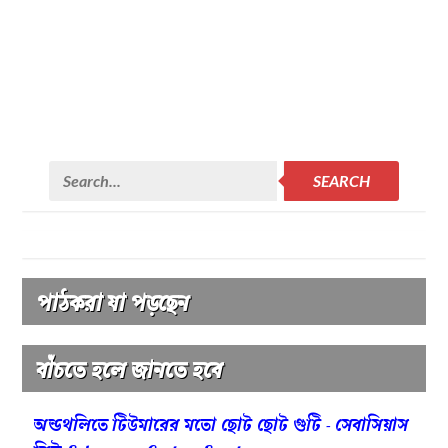
SEARCH
পাঠকরা যা পড়ছেন
বাঁচতে হলে জানতে হবে
অন্ডথলিতে টিউমারের মতো ছোট ছোট গুটি - সেবাসিয়াস