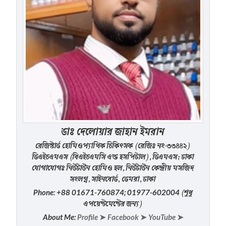
ডাঃ দেলোয়ার জাহান ইমরান
রেজিস্টার্ড হোমিওপ্যাথিক চিকিৎসক (রেজিঃ নং-৩৩৪৪২)
ডিএইচএমএস (বিএইচএমসি এন্ড হসপিটাল), ডিএমএস; ঢাকা
যোগাযোগঃ নিউটাউন হোমিও হল, নিউটাউন কেন্দ্রীয় মসজিদ
সংলগ্ন, সাইনবোর্ড, ডেমরা, ঢাকা
(শুধু
Phone: +88 01671-760874; 01977-602004
এপয়েন্টমেন্টের জন্য)
About Me:
Profile ➤
Facebook ➤
YouTube ➤