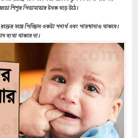
 হয়তো শিশুর পিতামাতার টনক নড়ে উঠে।
রক্তের সঙ্গে পিচ্ছিল একটা পদার্থ এবং পায়খানাও থাকবে।
োন ব্যথা থাকবে না।