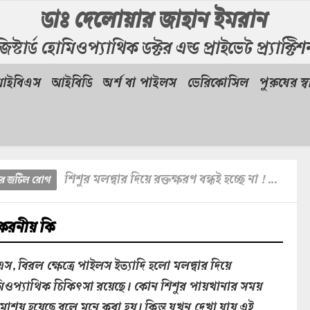
ডাঃ দেলোয়ার জাহান ইমরান
িস্টার্ড হোমিওপ্যাথিক ডক্টর এন্ড প্রাইভেট প্র্যাক্টি
আইবিএস
আইবিডি
অর্শ বা পাইলস
ভেরিকোসিল
পুরুষের স্বা
শিশুর মলদ্বার দিয়ে রক্তক্ষরণ বন্ধই হচ্ছে না ! করনীয় কি
ুর জটিল রোগ
! করনীয় কি
, বিরল ক্ষেত্রে পাইলস ইত্যাদি হলো মলদ্বার দিয়ে
োমিওপ্যাথিক চিকিৎসা রয়েছে। কোন শিশুর পায়খানার সময়
্ত আমাশয় হয়েছে বলে মনে করা হয়। কিন্তু যখন দেখা যায় এই