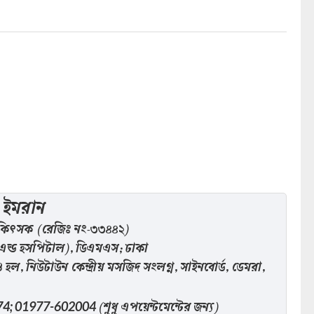
 ইমরান
 চিকিৎসক (রেজিঃ নং-৩৩৪৪২)
ন্ড হসপিটাল), ডিএমএস; ঢাকা
, নিউটাউন কেন্দ্রীয় মসজিদ সংলগ্ন, সাইনবোর্ড, ডেমরা,
(শুধু এপয়েন্টমেন্টের জন্য)
74; 01977-602004