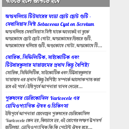
বাঁচতে হলে জানতে হবে
অন্ডথলিতে টিউমারের মতো ছোট ছোট গুটি -
সেবাসিয়াস সিস্ট Sebaceous Cyst on Scrotum
অন্ডথলিতে সেবাসিয়াস সিস্ট যাকে অনেকেই না বুঝে
অন্ডকোষে ছোট ছোট গোটা, অন্ডকোষের ভিতরে গুটি,
অন্ডকোষের থলিতে গুটি, অণ্ডকোষে গোটা, অন্ডকোষে টি...
সোরিক, সিফিলিটিক, সাইকোটিক এবং
টিউবারকুলার মায়াজমের প্রধান কিছু বৈশিষ্ট্য
সোরিক, সিফিলিটিক, সাইকোটিক এবং টিউবারকুলার
মায়াজম এর প্রধান কিছু বৈশিষ্ট্য সম্পর্কে আলোকপাত করা
হবে এই পর্বে। ইতিপূর্বে আপনারা মানব দেহের...
পুরুষদের ভেরিকোসিল Varicocele এর
হোমিওপ্যাথিক ঔষধ ও চিকিৎসা
ইতিপূর্বে আপনারা জেনেছেন পুরুষদের ভেরিকোসিল
Varicocele কেন হয়, কিভাবে হয়, এই রোগের লক্ষণ উপসর্গ
জটিলতা, হোমিওপ্যাথিক কি কি পেটেন্ট ঔষধ রয়ে...