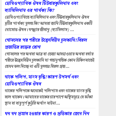
হোমিওপ্যাথিক ঔষধ টিউবারকুলিনাম এবং
ব্যাসিলিনাম এর পার্থক্য কি?
হোমিওপ্যাথিতে ব্যাসিলিনাম এবং টিউবারকুলিনাম ঔষধ
দুটির পার্থক্য মূলত কি? আমরা জানি টিউবারকুলিনাম একটি
নোসোড ঔষধ। যক্ষ্মার জীবানু (ব্যাসিলাস) ...
গোসলের পর শরীরে উদ্ভেদবিহীন চুলকানি! বিরল
প্রজাতির রক্তের রোগ
গোসলের পর অথবা আদ্র বা ভেজা আবহাওয়ায় অথবা বর্ষায়
শরীরে উদ্ভেদবিহীন চুলকানি যা গতানুগতিক কোন চিকিৎসাতেই
তেমন ফল দিচ্ছে না এটি মূলতঃ বিরল প্রজ...
নাকে পলিপ, মাংস বৃদ্ধি! কারণ উপসর্গ এবং
হোমিওপ্যাথিক ঔষধ
নাকের পলিপকে অনেকেই পলিপাস এবং নাকের মাংস বৃদ্ধি
বলে থাকেন। আমাদের নাকের চারপাশে অস্থিসমূহে যে ফাঁকা
স্থান বা বায়ুপূর্ণ কুঠুরি অর্থাৎ সাইনা...
ঘন ঘন প্রস্রাব হওয়ার কারণ ও প্রতিকার জেনে নিন