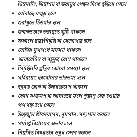
ডিম্বনালি, ডিম্বাশয় বা জরায়ুর পেছন দিকে ছড়িয়ে গেলে
যৌনাঙ্গে যক্ষ্মা হলে
জরায়ুতে টিউমার হলে
জন্মগতভাবে জরায়ুতে ত্রুটি থাকলে
অকালে রজঃনিবৃত্তি বা মেনোপজ হলে
যোনির মুখপথে সমস্যা থাকলে
ডায়াবেটিস বা বহুমূত্র রোগ থাকলে
পিটুইটারি গ্রন্থির কোনো সমস্যা হলে
থাইরয়েড হরমোনের তারতম্য হলে
বহুমূত্র রোগ বা উচ্চরক্তচাপ থাকলে
কোন সংক্রমণ বা আঘাতের ফলে শুক্রাণু বের হওয়ার
পথ বন্ধ হয়ে গেলে
উচ্ছৃঙ্খল জীবনযাপন, ধূমপান, মদ্যপান করলে
পর্যাপ্ত বিশ্রামের অভাব হলে
নিয়মিত বিষণ্ণতার ওষুধ সেবন করলে