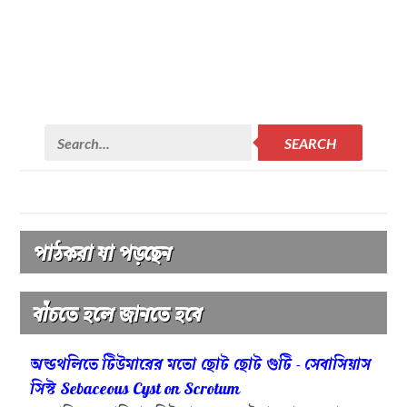
SEARCH
পাঠকরা যা পড়ছেন
বাঁচতে হলে জানতে হবে
অন্ডথলিতে টিউমারের মতো ছোট ছোট গুটি - সেবাসিয়াস
সিস্ট Sebaceous Cyst on Scrotum