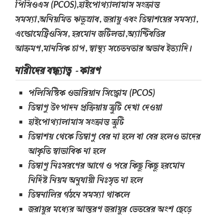
পিসিওএস
,হাইপোথ্যালামাস সংক্রান্ত
(PCOS)
সমস্যা,অনিয়মিত ঋতুস্রাব, জরায়ু এবং ডিম্বাশয়ের সমস্যা,
এন্ডোমেট্রিওসিস, হরমোন জটিলতা,অ্যান্টিবডির
আক্রমণ,মানসিক চাপ, স্বাস্থ্য সচেতনতার অভাব ইত্যাদি।
নারীদের বন্ধ্যাত্ব - কারণ
পলিসিস্টিক ওভারিয়ান সিন্ড্রোম
(PCOS)
ডিম্বাণু উৎপাদন প্রক্রিয়ায় ত্রুটি দেখা দেওয়া
হাইপোথ্যালামাস সংক্রান্ত ত্রুটি
ডিম্বাশয় থেকে ডিম্বাণু বের না হলে বা বের হলেও তাদের
আকৃতি স্বাভাবিক না হলে
ডিম্বাণু নিঃসরণের আগে ও পরে কিছু কিছু হরমোন
নির্দিষ্ট নিয়ম অনুযায়ী নিঃসৃত না হলে
ডিম্বনালির গঠনে সমস্যা থাকলে
জরায়ুর মধ্যের আস্তরণ জরায়ুর ভেতরের অংশ ছেড়ে