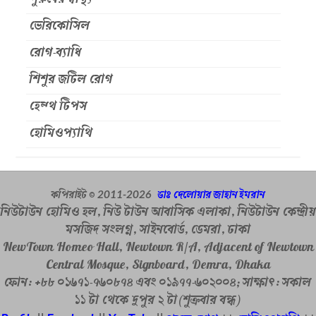
পুরুষের স্বাস্থ্য
ভেরিকোসিল
রোগ-ব্যাধি
শিশুর জটিল রোগ
হেল্থ টিপস
হোমিওপ্যাথি
কপিরাইট ©
ডাঃ দেলোয়ার জাহান ইমরান
2011-
2026
নিউটাউন হোমিও হল, নিউ টাউন আবাসিক এলাকা, নিউটাউন কেন্দ্রীয়
মসজিদ সংলগ্ন, সাইনবোর্ড, ডেমরা, ঢাকা
NewTown Homeo Hall, Newtown R/A, Adjacent of Newtown
Central Mosque, Signboard, Demra, Dhaka
ফোন: +৮৮ ০১৬৭১-৭৬০৮৭৪ এবং ০১৯৭৭-৬০২০০৪; সাক্ষাৎ: সকাল
১১ টা থেকে দুপুর ২ টা(শুক্রবার বন্ধ)