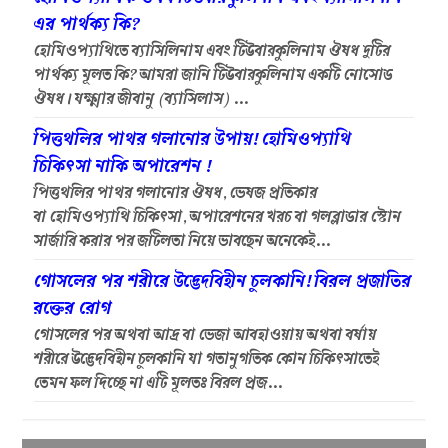
এর পার্থক্য কি?
হোমিওপ্যাথিতে ব্যাসিলিনাম এবং টিউবারকুলিনাম ঔষধ দুটির
পার্থক্য মূলত কি? আমরা জানি টিউবারকুলিনাম একটি নোসোড
ঔষধ। যক্ষ্মার জীবানু (ব্যাসিলাস) ...
পিত্তথলির পাথর গলানোর উপায়! হোমিওপ্যাথি
চিকিৎসা নাকি অপারেশন !
পিত্তথলির পাথর গলানোর ঔষধ, ভেষজ প্রতিকার
বা হোমিওপ্যাথি চিকিৎসা, অপারেশনের খরচ বা গলব্লাডার স্টোন
সার্জারি করার পর জটিলতা নিয়ে ভাবছেন অনেকেই...
গোসলের পর শরীরে উদ্ভেদবিহীন চুলকানি! বিরল প্রজাতির
রক্তের রোগ
গোসলের পর অথবা আদ্র বা ভেজা আবহাওয়ায় অথবা বর্ষায়
শরীরে উদ্ভেদবিহীন চুলকানি যা গতানুগতিক কোন চিকিৎসাতেই
তেমন ফল দিচ্ছে না এটি মূলতঃ বিরল প্রজ...