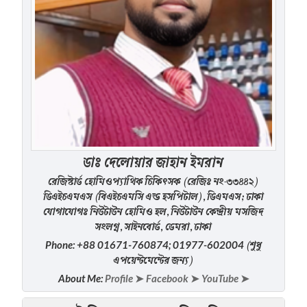
ডাঃ দেলোয়ার জাহান ইমরান
রেজিস্টার্ড হোমিওপ্যাথিক চিকিৎসক (রেজিঃ নং-৩৩৪৪২)
ডিএইচএমএস (বিএইচএমসি এন্ড হসপিটাল), ডিএমএস; ঢাকা
যোগাযোগঃ নিউটাউন হোমিও হল, নিউটাউন কেন্দ্রীয় মসজিদ
সংলগ্ন, সাইনবোর্ড, ডেমরা, ঢাকা
(শুধু
Phone: +88 01671-760874; 01977-602004
এপয়েন্টমেন্টের জন্য)
About Me:
Profile ➤
Facebook ➤
YouTube ➤